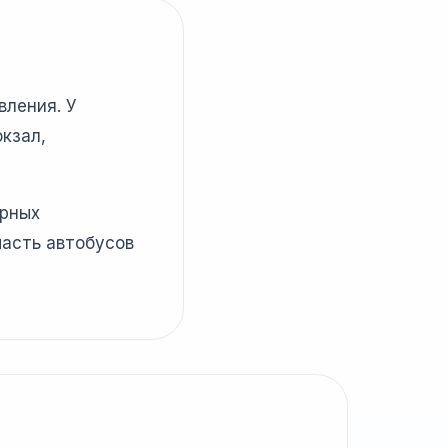
вления. У
кзал,
ярных
часть автобусов