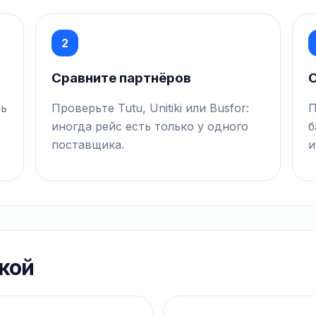
2
Сравните партнёров
О
нь
Проверьте Tutu, Unitiki или Busfor:
П
иногда рейс есть только у одного
б
поставщика.
и
кой