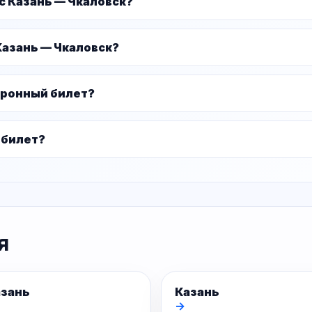
с Казань — Чкаловск?
Казань — Чкаловск?
тронный билет?
 билет?
я
азань
Казань
→