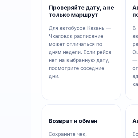
Проверяйте дату, а не
А
только маршрут
п
Для автобусов Казань —
В
Чкаловск расписание
а
может отличаться по
р
дням недели. Если рейса
О
нет на выбранную дату,
—
посмотрите соседние
о
дни.
а
ка
Возврат и обмен
А
Сохраните чек,
Ес