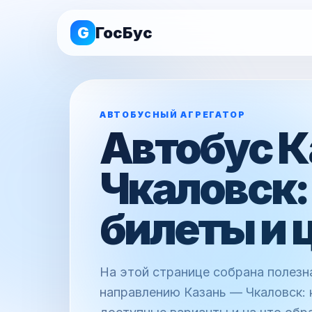
G
ГосБус
АВТОБУСНЫЙ АГРЕГАТОР
Автобус К
Чкаловск:
билеты и 
На этой странице собрана полез
направлению Казань — Чкаловск: 