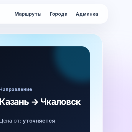
Маршруты
Города
Админка
Направление
Казань → Чкаловск
Цена от:
уточняется