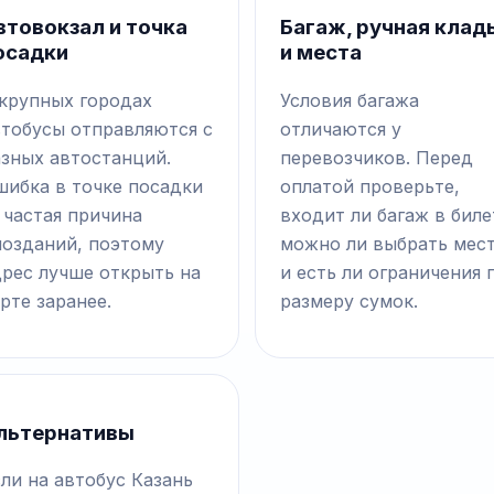
втовокзал и точка
Багаж, ручная клад
осадки
и места
 крупных городах
Условия багажа
втобусы отправляются с
отличаются у
азных автостанций.
перевозчиков. Перед
шибка в точке посадки
оплатой проверьте,
 частая причина
входит ли багаж в биле
позданий, поэтому
можно ли выбрать мес
дрес лучше открыть на
и есть ли ограничения 
рте заранее.
размеру сумок.
льтернативы
ли на автобус Казань