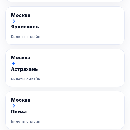
Москва
→
Ярославль
Билеты онлайн
Москва
→
Астрахань
Билеты онлайн
Москва
→
Пенза
Билеты онлайн