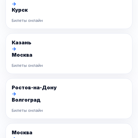
→
Курск
Билеты онлайн
Казань
→
Москва
Билеты онлайн
Ростов-на-Дону
→
Волгоград
Билеты онлайн
Москва