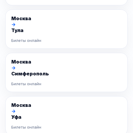
Москва
→
Тула
Билеты онлайн
Москва
→
Симферополь
Билеты онлайн
Москва
→
Уфа
Билеты онлайн