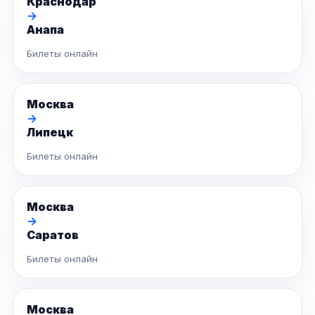
Краснодар
→
Анапа
Билеты онлайн
Москва
→
Липецк
Билеты онлайн
Москва
→
Саратов
Билеты онлайн
Москва