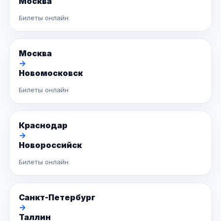
Москва
Билеты онлайн
Москва
→
Новомосковск
Билеты онлайн
Краснодар
→
Новороссийск
Билеты онлайн
Санкт-Петербург
→
Таллин