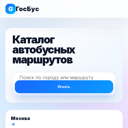
G
ГосБус
Каталог
автобусных
маршрутов
Искать
Москва
→