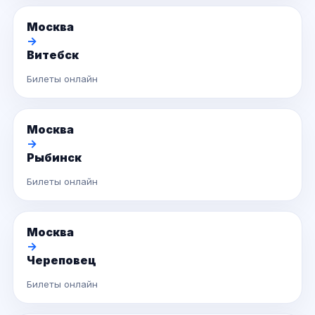
Москва
→
Витебск
Билеты онлайн
Москва
→
Рыбинск
Билеты онлайн
Москва
→
Череповец
Билеты онлайн