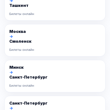
→
Ташкент
Билеты онлайн
Москва
→
Смоленск
Билеты онлайн
Минск
→
Санкт-Петербург
Билеты онлайн
Санкт-Петербург
→