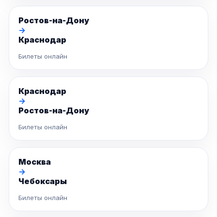
Ростов-на-Дону
→
Краснодар
Билеты онлайн
Краснодар
→
Ростов-на-Дону
Билеты онлайн
Москва
→
Чебоксары
Билеты онлайн