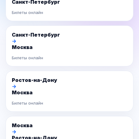
Санкт-Петербург
Билеты онлайн
Санкт-Петербург
→
Москва
Билеты онлайн
Ростов-на-Дону
→
Москва
Билеты онлайн
Москва
→
Ростов-на-Дону