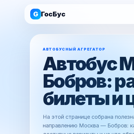
G
ГосБус
АВТОБУСНЫЙ АГРЕГАТОР
Автобус 
Бобров: р
билеты и 
На этой странице собрана полез
направлению Москва — Бобров: ка