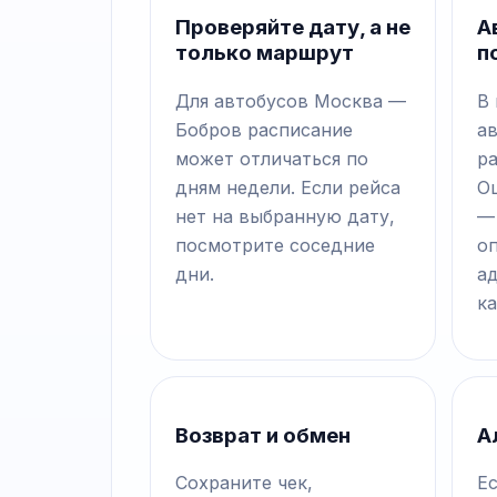
Проверяйте дату, а не
А
только маршрут
п
Для автобусов Москва —
В
Бобров расписание
а
может отличаться по
р
дням недели. Если рейса
О
нет на выбранную дату,
—
посмотрите соседние
о
дни.
а
ка
Возврат и обмен
А
Сохраните чек,
Е