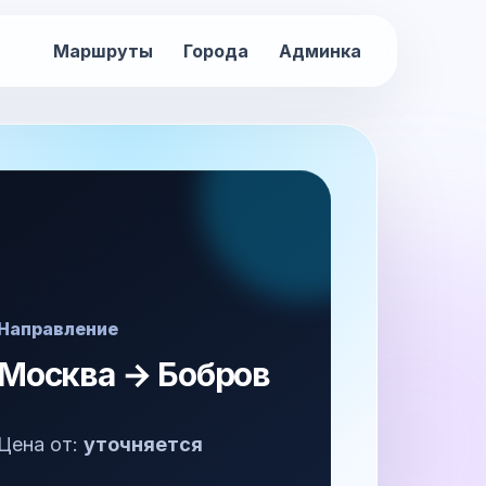
Маршруты
Города
Админка
Направление
Москва → Бобров
Цена от:
уточняется