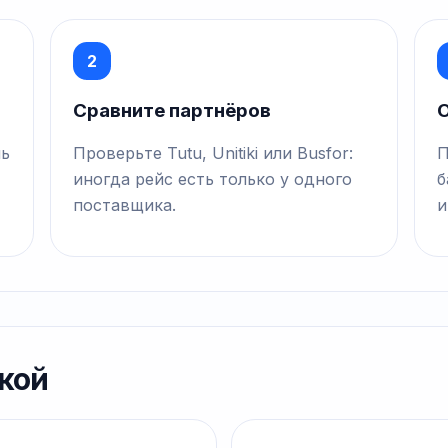
2
Сравните партнёров
О
нь
Проверьте Tutu, Unitiki или Busfor:
П
иногда рейс есть только у одного
б
поставщика.
и
кой