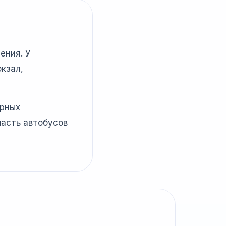
ения. У
кзал,
ярных
часть автобусов