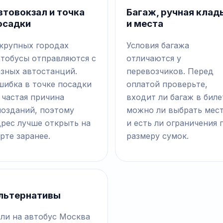
втовокзал и точка
Багаж, ручная клад
осадки
и места
 крупных городах
Условия багажа
втобусы отправляются с
отличаются у
азных автостанций.
перевозчиков. Перед
шибка в точке посадки
оплатой проверьте,
 частая причина
входит ли багаж в биле
позданий, поэтому
можно ли выбрать мес
дрес лучше открыть на
и есть ли ограничения 
рте заранее.
размеру сумок.
льтернативы
сли на автобус Москва