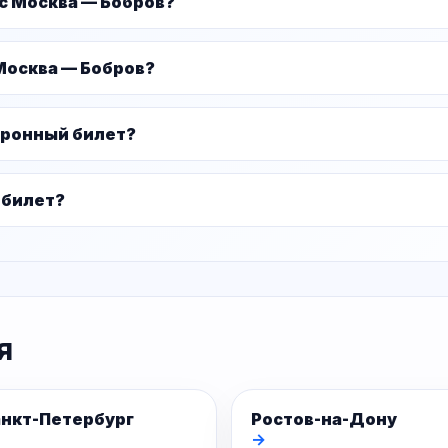
ус Москва — Бобров?
Москва — Бобров?
тронный билет?
 билет?
я
нкт-Петербург
Ростов-на-Дону
→