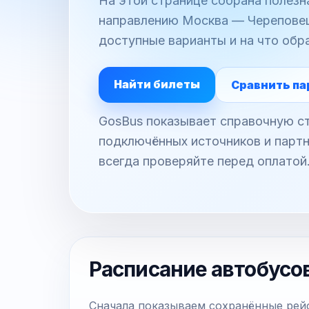
На этой странице собрана полез
направлению Москва — Череповец:
доступные варианты и на что обр
Найти билеты
Сравнить па
GosBus показывает справочную ст
подключённых источников и партн
всегда проверяйте перед оплатой
Расписание автобусо
Сначала показываем сохранённые рейс