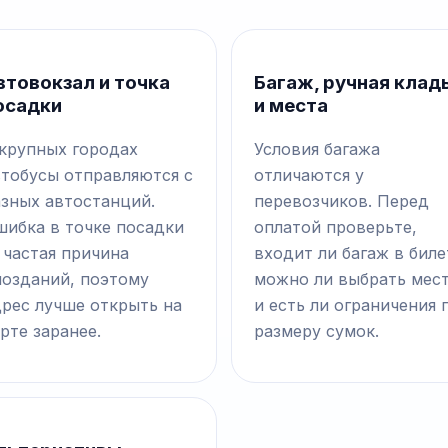
втовокзал и точка
Багаж, ручная клад
осадки
и места
 крупных городах
Условия багажа
втобусы отправляются с
отличаются у
азных автостанций.
перевозчиков. Перед
шибка в точке посадки
оплатой проверьте,
 частая причина
входит ли багаж в биле
позданий, поэтому
можно ли выбрать мес
дрес лучше открыть на
и есть ли ограничения 
рте заранее.
размеру сумок.