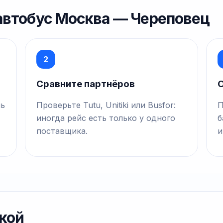
 автобус Москва — Череповец
2
Сравните партнёров
О
нь
Проверьте Tutu, Unitiki или Busfor:
П
иногда рейс есть только у одного
б
поставщика.
и
кой