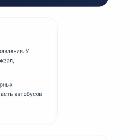
равления. У
кзал,
ярных
часть автобусов