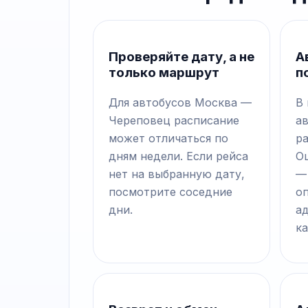
Проверяйте дату, а не
А
только маршрут
п
Для автобусов Москва —
В
Череповец расписание
а
может отличаться по
р
дням недели. Если рейса
О
нет на выбранную дату,
—
посмотрите соседние
о
дни.
а
ка