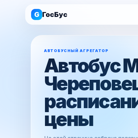
G
ГосБус
АВТОБУСНЫЙ АГРЕГАТОР
Автобус 
Черепове
расписани
цены