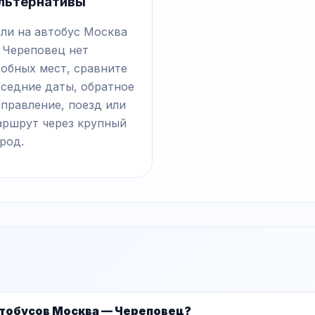
льтернативы
сли на автобус Москва
 Череповец нет
добных мест, сравните
оседние даты, обратное
правление, поезд или
аршрут через крупный
род.
втобусов Москва — Череповец?