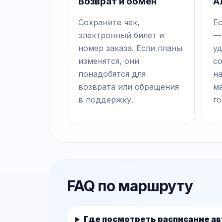
Возврат и обмен
А
Сохраните чек,
Е
электронный билет и
—
номер заказа. Если планы
у
изменятся, они
с
понадобятся для
на
возврата или обращения
м
в поддержку.
го
FAQ по маршруту
Где посмотреть расписание а