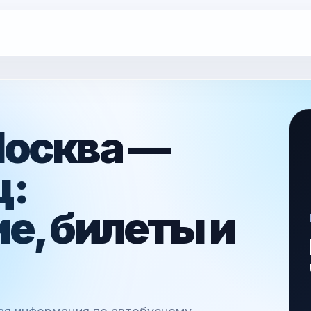
Москва —
ц:
е, билеты и