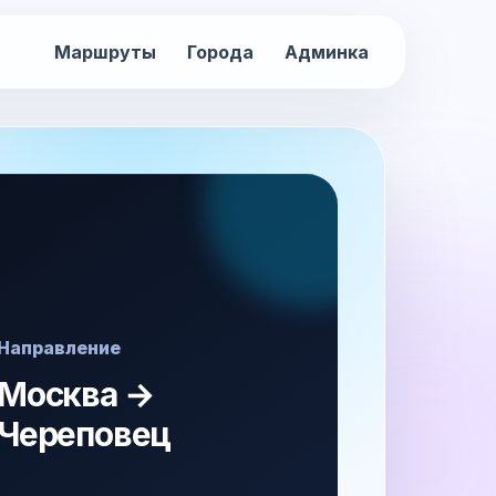
Маршруты
Города
Админка
Направление
Москва →
Череповец