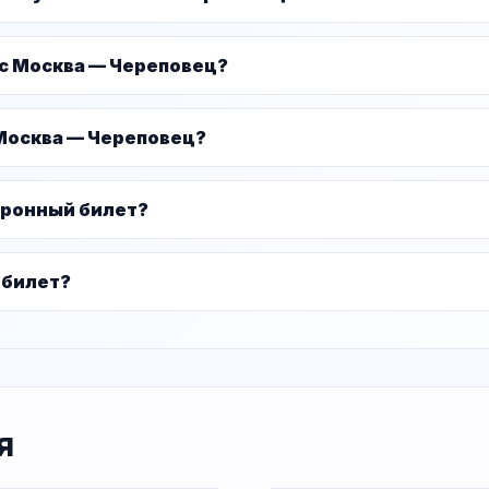
ус Москва — Череповец?
Москва — Череповец?
тронный билет?
 билет?
я