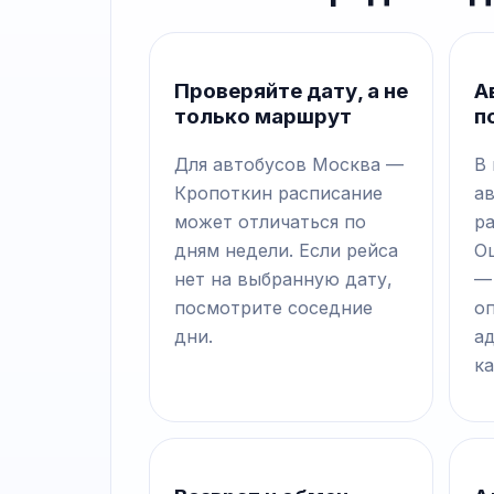
Проверяйте дату, а не
А
только маршрут
п
Для автобусов Москва —
В
Кропоткин расписание
а
может отличаться по
р
дням недели. Если рейса
О
нет на выбранную дату,
—
посмотрите соседние
о
дни.
а
ка