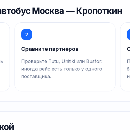
 автобус Москва — Кропоткин
2
Сравните партнёров
О
нь
Проверьте Tutu, Unitiki или Busfor:
П
иногда рейс есть только у одного
б
поставщика.
и
кой