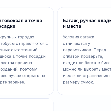
втовокзал и точка
Багаж, ручная клад
осадки
и места
 крупных городах
Условия багажа
втобусы отправляются с
отличаются у
азных автостанций.
перевозчиков. Перед
шибка в точке посадки
оплатой проверьте,
 частая причина
входит ли багаж в биле
позданий, поэтому
можно ли выбрать мес
дрес лучше открыть на
и есть ли ограничения 
рте заранее.
размеру сумок.