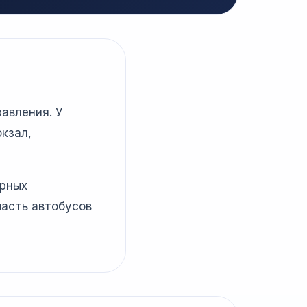
авления. У
кзал,
ярных
часть автобусов