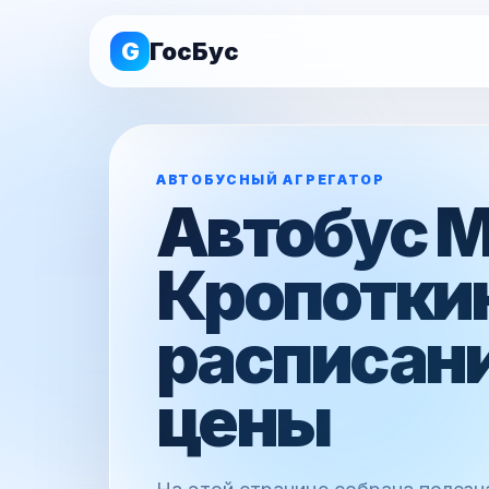
G
ГосБус
АВТОБУСНЫЙ АГРЕГАТОР
Автобус 
Кропотки
расписани
цены