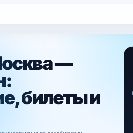
Москва —
н:
е, билеты и