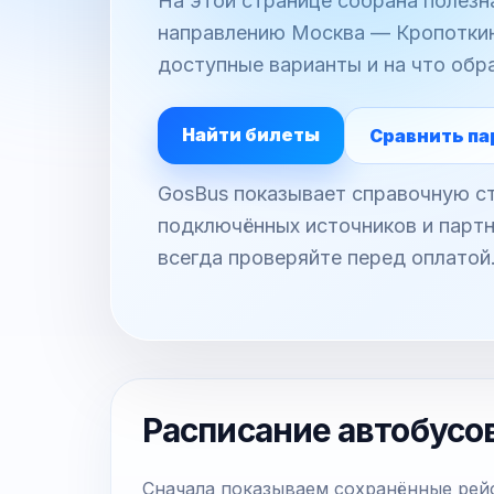
На этой странице собрана полез
направлению Москва — Кропоткин:
доступные варианты и на что обр
Найти билеты
Сравнить па
GosBus показывает справочную ст
подключённых источников и партн
всегда проверяйте перед оплатой
Расписание автобусо
Сначала показываем сохранённые рейс