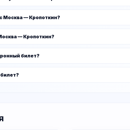
ус Москва — Кропоткин?
Москва — Кропоткин?
тронный билет?
 билет?
я