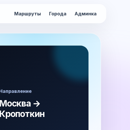
Маршруты
Города
Админка
Направление
Москва →
Кропоткин