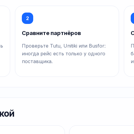
2
Сравните партнёров
О
нь
Проверьте Tutu, Unitiki или Busfor:
П
иногда рейс есть только у одного
б
поставщика.
и
кой