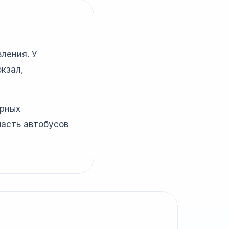
ления. У
кзал,
ярных
часть автобусов