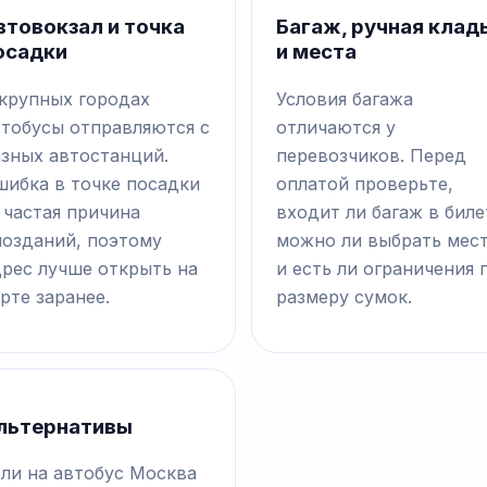
втовокзал и точка
Багаж, ручная клад
осадки
и места
 крупных городах
Условия багажа
втобусы отправляются с
отличаются у
азных автостанций.
перевозчиков. Перед
шибка в точке посадки
оплатой проверьте,
 частая причина
входит ли багаж в биле
позданий, поэтому
можно ли выбрать мес
дрес лучше открыть на
и есть ли ограничения 
рте заранее.
размеру сумок.
льтернативы
сли на автобус Москва