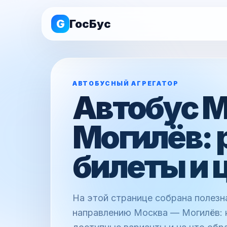
G
ГосБус
АВТОБУСНЫЙ АГРЕГАТОР
Автобус 
Могилёв: 
билеты и 
На этой странице собрана полез
направлению Москва — Могилёв: к