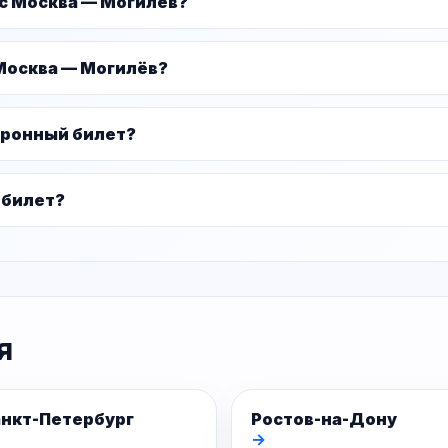
ус Москва — Могилёв?
Москва — Могилёв?
тронный билет?
 билет?
я
нкт-Петербург
Ростов-на-Дону
→