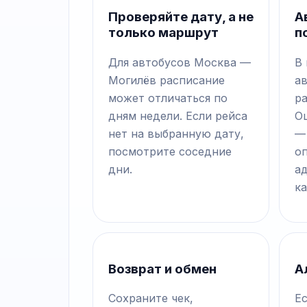
Проверяйте дату, а не
А
только маршрут
п
Для автобусов Москва —
В
Могилёв расписание
а
может отличаться по
р
дням недели. Если рейса
О
нет на выбранную дату,
—
посмотрите соседние
о
дни.
а
ка
Возврат и обмен
А
Сохраните чек,
Е