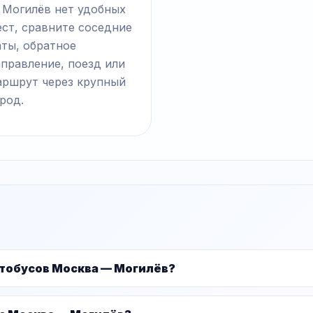
 Могилёв нет удобных
ст, сравните соседние
аты, обратное
правление, поезд или
аршрут через крупный
род.
втобусов Москва — Могилёв?