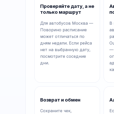
Проверяйте дату, а не
А
только маршрут
п
Для автобусов Москва —
В
Поворино расписание
а
может отличаться по
р
дням недели. Если рейса
О
нет на выбранную дату,
—
посмотрите соседние
о
дни.
а
ка
Возврат и обмен
А
Сохраните чек,
Е