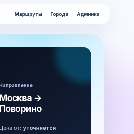
Маршруты
Города
Админка
Направление
Москва →
Поворино
Цена от:
уточняется