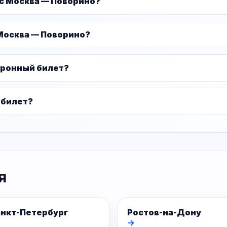
ус Москва — Поворино?
Москва — Поворино?
тронный билет?
 билет?
я
нкт-Петербург
Ростов-на-Дону
→