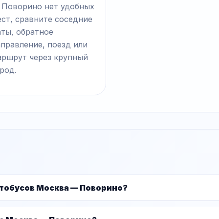
 Поворино нет удобных
ст, сравните соседние
аты, обратное
правление, поезд или
аршрут через крупный
род.
втобусов Москва — Поворино?