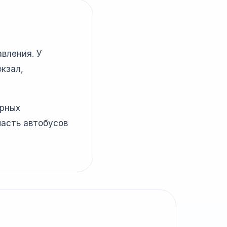
вления. У
кзал,
ярных
часть автобусов