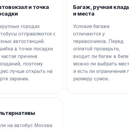
втовокзал и точка
Багаж, ручная клад
осадки
и места
 крупных городах
Условия багажа
втобусы отправляются с
отличаются у
азных автостанций.
перевозчиков. Перед
шибка в точке посадки
оплатой проверьте,
 частая причина
входит ли багаж в биле
позданий, поэтому
можно ли выбрать мес
дрес лучше открыть на
и есть ли ограничения 
рте заранее.
размеру сумок.
льтернативы
сли на автобус Москва