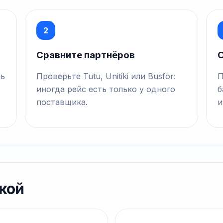
2
Сравните партнёров
О
нь
Проверьте Tutu, Unitiki или Busfor:
П
иногда рейс есть только у одного
б
поставщика.
и
кой