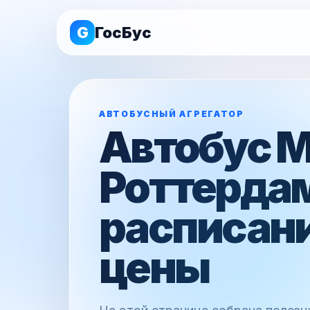
G
ГосБус
АВТОБУСНЫЙ АГРЕГАТОР
Автобус 
Роттерда
расписани
цены