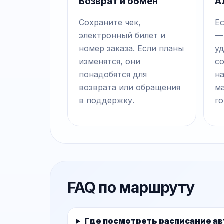
Возврат и обмен
А
Сохраните чек,
Е
электронный билет и
—
номер заказа. Если планы
у
изменятся, они
с
понадобятся для
на
возврата или обращения
м
в поддержку.
го
FAQ по маршруту
Где посмотреть расписание а