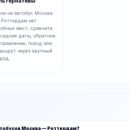
льтернативы
сли на автобус Москва
 Роттердам нет
добных мест, сравните
оседние даты, обратное
правление, поезд или
аршрут через крупный
род.
втобусов Москва — Роттердам?