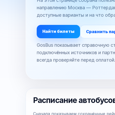
На этой странице собрана полез
направлению Москва — Роттердам:
доступные варианты и на что обр
Найти билеты
Сравнить па
GosBus показывает справочную ст
подключённых источников и партн
всегда проверяйте перед оплатой
Расписание автобусо
Сначала показываем сохранённые рейс