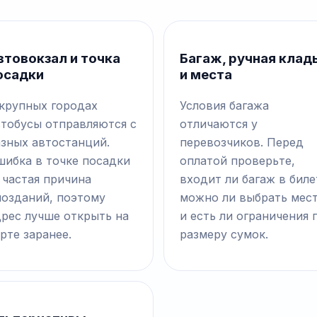
втовокзал и точка
Багаж, ручная клад
осадки
и места
 крупных городах
Условия багажа
втобусы отправляются с
отличаются у
азных автостанций.
перевозчиков. Перед
шибка в точке посадки
оплатой проверьте,
 частая причина
входит ли багаж в биле
позданий, поэтому
можно ли выбрать мес
дрес лучше открыть на
и есть ли ограничения 
рте заранее.
размеру сумок.