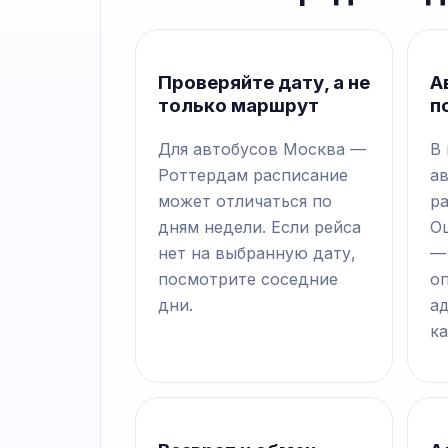
Проверяйте дату, а не
А
только маршрут
п
Для автобусов Москва —
В
Роттердам расписание
а
может отличаться по
р
дням недели. Если рейса
О
нет на выбранную дату,
—
посмотрите соседние
о
дни.
а
ка