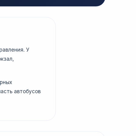
равления. У
кзал,
ярных
часть автобусов