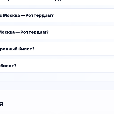
ус Москва — Роттердам?
 Москва — Роттердам?
тронный билет?
 билет?
я