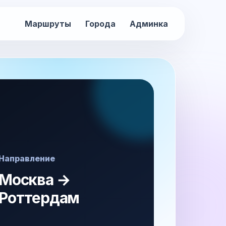
Маршруты
Города
Админка
Направление
Москва →
Роттердам