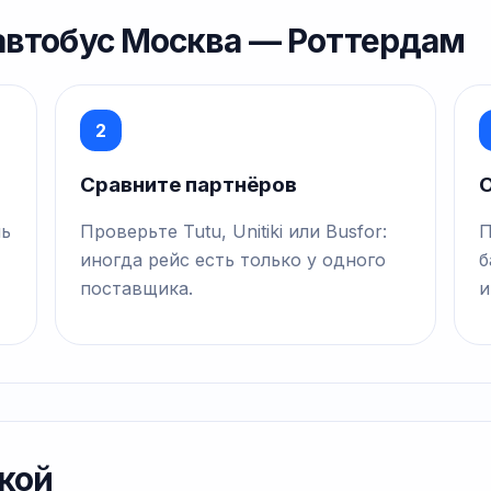
 автобус Москва — Роттердам
2
Сравните партнёров
О
нь
Проверьте Tutu, Unitiki или Busfor:
П
иногда рейс есть только у одного
б
поставщика.
и
кой