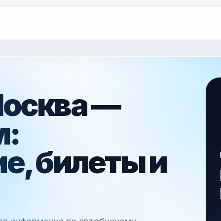
Москва —
м:
е, билеты и