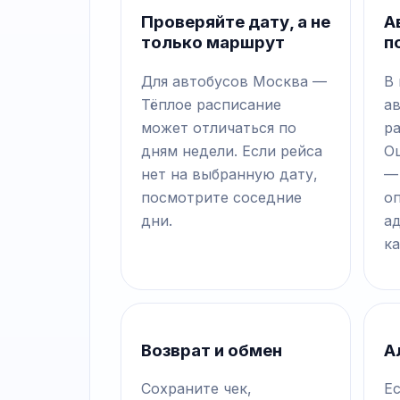
Проверяйте дату, а не
А
только маршрут
п
Для автобусов Москва —
В
Тёплое расписание
а
может отличаться по
р
дням недели. Если рейса
О
нет на выбранную дату,
—
посмотрите соседние
о
дни.
а
ка
Возврат и обмен
А
Сохраните чек,
Е