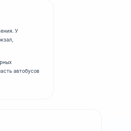
ения. У
кзал,
ярных
часть автобусов