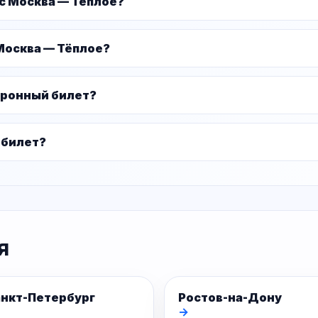
ус Москва — Тёплое?
Москва — Тёплое?
тронный билет?
 билет?
я
нкт-Петербург
Ростов-на-Дону
→