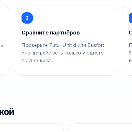
2
Сравните партнёров
О
нь
Проверьте Tutu, Unitiki или Busfor:
П
иногда рейс есть только у одного
б
поставщика.
и
кой