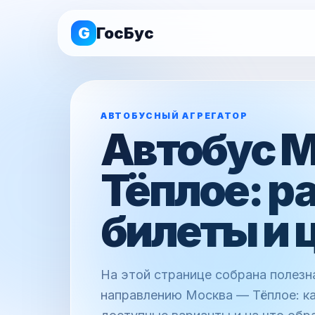
G
ГосБус
АВТОБУСНЫЙ АГРЕГАТОР
Автобус 
Тёплое: р
билеты и 
На этой странице собрана полез
направлению Москва — Тёплое: ка