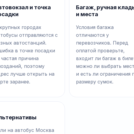
втовокзал и точка
Багаж, ручная клад
осадки
и места
 крупных городах
Условия багажа
втобусы отправляются с
отличаются у
азных автостанций.
перевозчиков. Перед
шибка в точке посадки
оплатой проверьте,
 частая причина
входит ли багаж в биле
позданий, поэтому
можно ли выбрать мес
дрес лучше открыть на
и есть ли ограничения 
рте заранее.
размеру сумок.
льтернативы
сли на автобус Москва