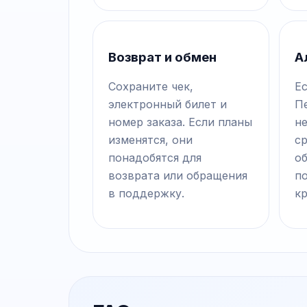
Возврат и обмен
А
Сохраните чек,
Ес
электронный билет и
П
номер заказа. Если планы
не
изменятся, они
с
понадобятся для
о
возврата или обращения
п
в поддержку.
к