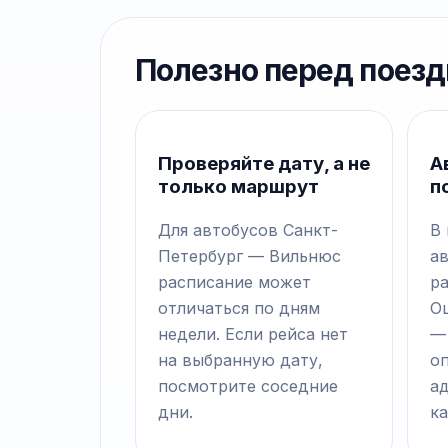
Полезно перед поезд
Проверяйте дату, а не
А
только маршрут
п
Для автобусов Санкт-
В
Петербург — Вильнюс
а
расписание может
р
отличаться по дням
О
недели. Если рейса нет
—
на выбранную дату,
о
посмотрите соседние
а
дни.
ка