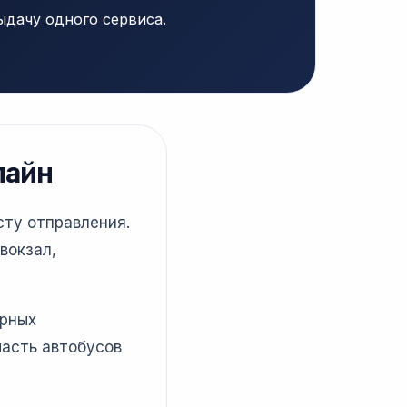
ыдачу одного сервиса.
лайн
сту отправления.
вокзал,
ярных
часть автобусов