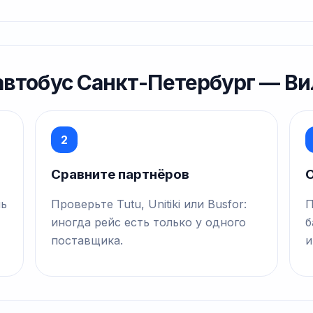
 автобус Санкт-Петербург — В
2
Сравните партнёров
О
нь
Проверьте Tutu, Unitiki или Busfor:
П
иногда рейс есть только у одного
б
поставщика.
и