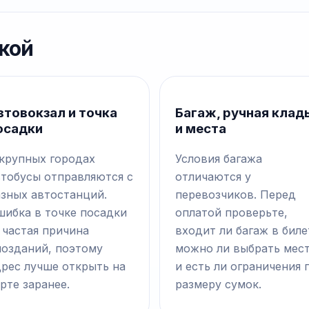
кой
втовокзал и точка
Багаж, ручная клад
осадки
и места
 крупных городах
Условия багажа
втобусы отправляются с
отличаются у
азных автостанций.
перевозчиков. Перед
шибка в точке посадки
оплатой проверьте,
 частая причина
входит ли багаж в биле
позданий, поэтому
можно ли выбрать мес
дрес лучше открыть на
и есть ли ограничения 
рте заранее.
размеру сумок.