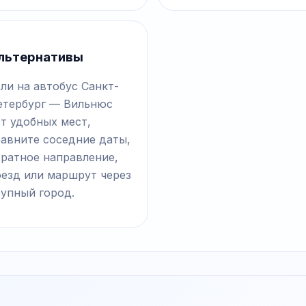
льтернативы
ли на автобус Санкт-
етербург — Вильнюс
т удобных мест,
равните соседние даты,
братное направление,
оезд или маршрут через
рупный город.