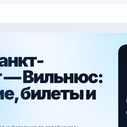
анкт-
 — Вильнюс:
е, билеты и