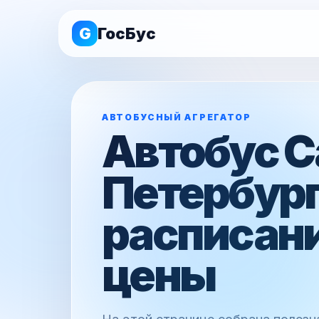
G
ГосБус
АВТОБУСНЫЙ АГРЕГАТОР
Автобус С
Петербург
расписани
цены