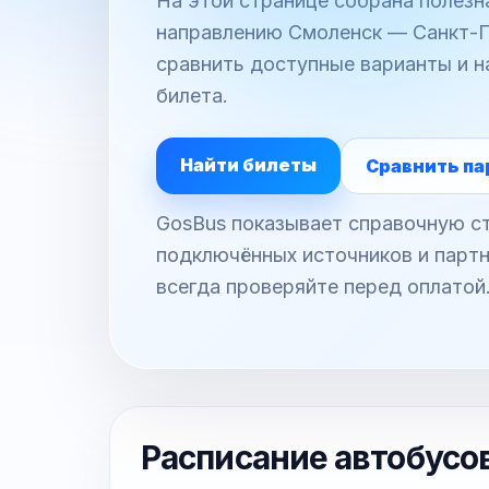
На этой странице собрана полез
направлению Смоленск — Санкт-Пе
сравнить доступные варианты и н
билета.
Найти билеты
Сравнить па
GosBus показывает справочную ст
подключённых источников и партн
всегда проверяйте перед оплатой
Расписание автобусо