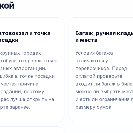
кой
втовокзал и точка
Багаж, ручная клад
осадки
и места
 крупных городах
Условия багажа
втобусы отправляются с
отличаются у
азных автостанций.
перевозчиков. Перед
шибка в точке посадки
оплатой проверьте,
 частая причина
входит ли багаж в биле
позданий, поэтому
можно ли выбрать мес
дрес лучше открыть на
и есть ли ограничения 
рте заранее.
размеру сумок.