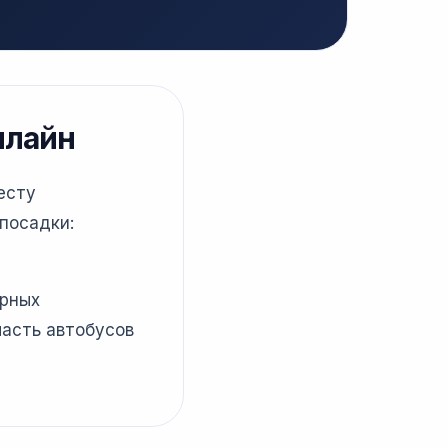
нлайн
есту
посадки:
ярных
часть автобусов