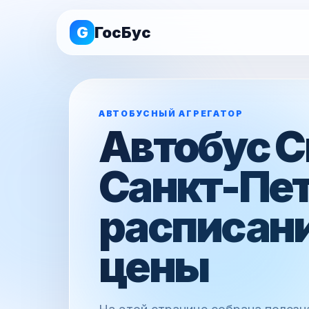
G
ГосБус
АВТОБУСНЫЙ АГРЕГАТОР
Автобус 
Санкт-Пет
расписани
цены