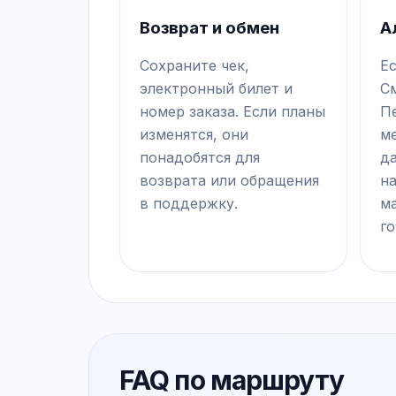
Возврат и обмен
А
Сохраните чек,
Ес
электронный билет и
С
номер заказа. Если планы
П
изменятся, они
ме
понадобятся для
д
возврата или обращения
на
в поддержку.
м
го
FAQ по маршруту