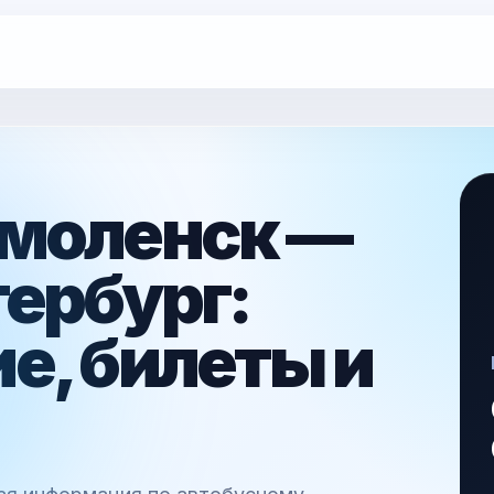
Смоленск —
ербург:
е, билеты и