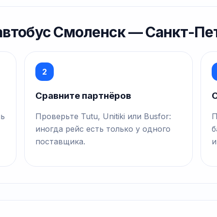
 автобус Смоленск — Санкт-Пе
2
Сравните партнёров
О
нь
Проверьте Tutu, Unitiki или Busfor:
П
иногда рейс есть только у одного
б
поставщика.
и