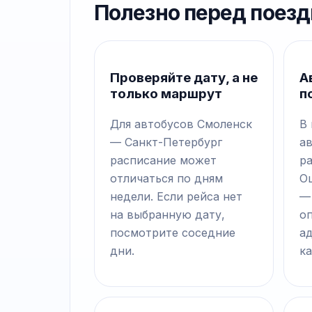
Полезно перед поезд
Проверяйте дату, а не
А
только маршрут
п
Для автобусов Смоленск
В
— Санкт-Петербург
а
расписание может
р
отличаться по дням
О
недели. Если рейса нет
—
на выбранную дату,
о
посмотрите соседние
а
дни.
ка