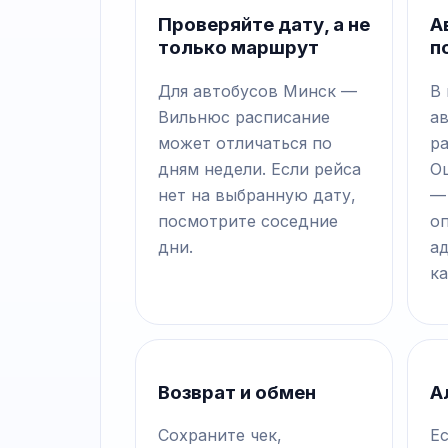
Проверяйте дату, а не
А
только маршрут
п
Для автобусов Минск —
В
Вильнюс расписание
а
может отличаться по
р
дням недели. Если рейса
О
нет на выбранную дату,
—
посмотрите соседние
о
дни.
а
ка
Возврат и обмен
А
Сохраните чек,
Е