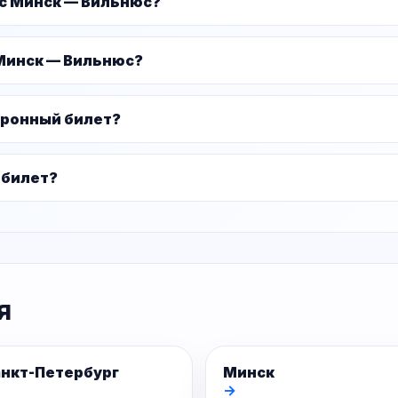
ус Минск — Вильнюс?
 Минск — Вильнюс?
тронный билет?
 билет?
я
нкт-Петербург
Минск
→