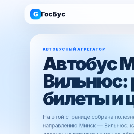
G
ГосБус
АВТОБУСНЫЙ АГРЕГАТОР
Автобус 
Вильнюс: 
билеты и 
На этой странице собрана полез
направлению Минск — Вильнюс: ка