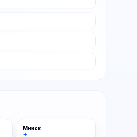
Минск
→