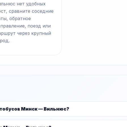
ильнюс нет удобных
ст, сравните соседние
аты, обратное
правление, поезд или
аршрут через крупный
род.
втобусов Минск — Вильнюс?