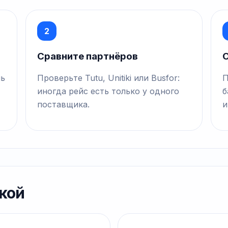
2
Сравните партнёров
О
нь
Проверьте Tutu, Unitiki или Busfor:
П
иногда рейс есть только у одного
б
поставщика.
и
кой