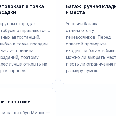
втовокзал и точка
Багаж, ручная клад
осадки
и места
 крупных городах
Условия багажа
втобусы отправляются с
отличаются у
азных автостанций.
перевозчиков. Перед
шибка в точке посадки
оплатой проверьте,
 частая причина
входит ли багаж в биле
позданий, поэтому
можно ли выбрать мес
дрес лучше открыть на
и есть ли ограничения 
рте заранее.
размеру сумок.
льтернативы
сли на автобус Минск —