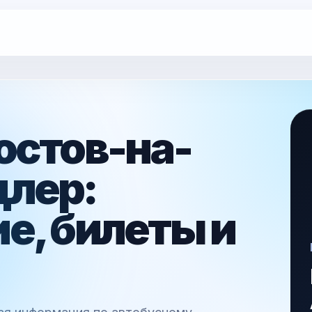
остов-на-
длер:
е, билеты и