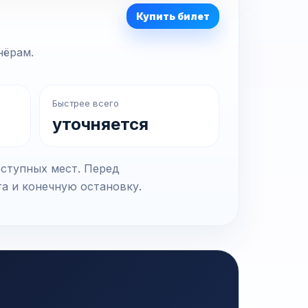
Купить билет
нёрам.
Быстрее всего
уточняется
оступных мест. Перед
та и конечную остановку.