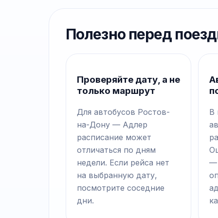
Полезно перед поезд
Проверяйте дату, а не
А
только маршрут
п
Для автобусов Ростов-
В
на-Дону — Адлер
а
расписание может
р
отличаться по дням
О
недели. Если рейса нет
—
на выбранную дату,
о
посмотрите соседние
а
дни.
ка