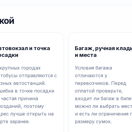
кой
втовокзал и точка
Багаж, ручная клад
осадки
и места
 крупных городах
Условия багажа
втобусы отправляются с
отличаются у
азных автостанций.
перевозчиков. Перед
шибка в точке посадки
оплатой проверьте,
 частая причина
входит ли багаж в биле
позданий, поэтому
можно ли выбрать мес
дрес лучше открыть на
и есть ли ограничения 
рте заранее.
размеру сумок.