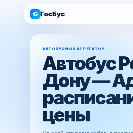
G
ГосБус
АВТОБУСНЫЙ АГРЕГАТОР
Автобус Р
Дону — А
расписани
цены