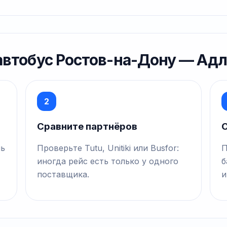
 автобус Ростов-на-Дону — Ад
2
Сравните партнёров
О
нь
Проверьте Tutu, Unitiki или Busfor:
П
иногда рейс есть только у одного
б
поставщика.
и