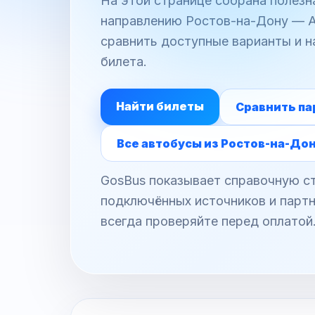
На этой странице собрана полез
направлению Ростов-на-Дону — Ад
сравнить доступные варианты и н
билета.
Найти билеты
Сравнить па
Все автобусы из Ростов-на-До
GosBus показывает справочную ст
подключённых источников и партн
всегда проверяйте перед оплатой