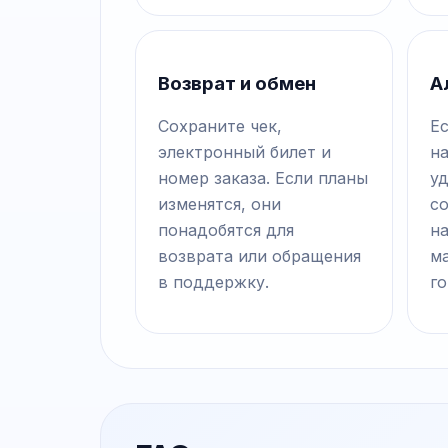
Возврат и обмен
А
Сохраните чек,
Ес
электронный билет и
н
номер заказа. Если планы
у
изменятся, они
с
понадобятся для
на
возврата или обращения
м
в поддержку.
го