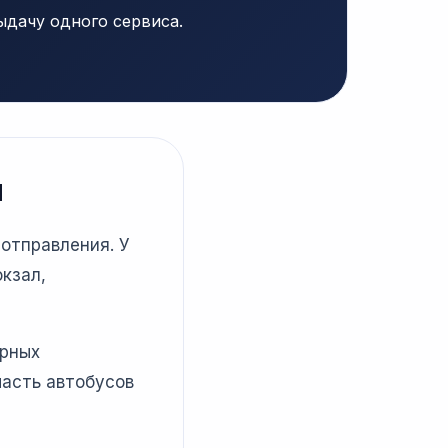
ыдачу одного сервиса.
н
 отправления. У
кзал,
ярных
часть автобусов