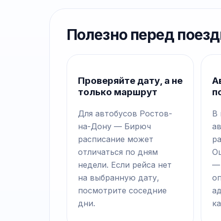
Полезно перед поезд
Проверяйте дату, а не
А
только маршрут
п
Для автобусов Ростов-
В
на-Дону — Бирюч
а
расписание может
р
отличаться по дням
О
недели. Если рейса нет
—
на выбранную дату,
о
посмотрите соседние
а
дни.
ка