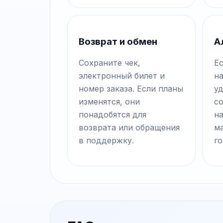
Возврат и обмен
А
Сохраните чек,
Ес
электронный билет и
н
номер заказа. Если планы
у
изменятся, они
с
понадобятся для
на
возврата или обращения
м
в поддержку.
го