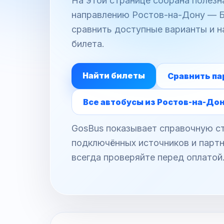
На этой странице собрана полез
направлению Ростов-на-Дону — Би
сравнить доступные варианты и н
билета.
Найти билеты
Сравнить па
Все автобусы из Ростов-на-До
GosBus показывает справочную ст
подключённых источников и партн
всегда проверяйте перед оплатой