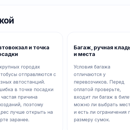
кой
втовокзал и точка
Багаж, ручная клад
осадки
и места
 крупных городах
Условия багажа
втобусы отправляются с
отличаются у
азных автостанций.
перевозчиков. Перед
шибка в точке посадки
оплатой проверьте,
 частая причина
входит ли багаж в биле
позданий, поэтому
можно ли выбрать мес
дрес лучше открыть на
и есть ли ограничения 
рте заранее.
размеру сумок.