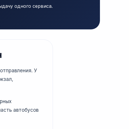
ыдачу одного сервиса.
н
отправления. У
кзал,
ярных
часть автобусов