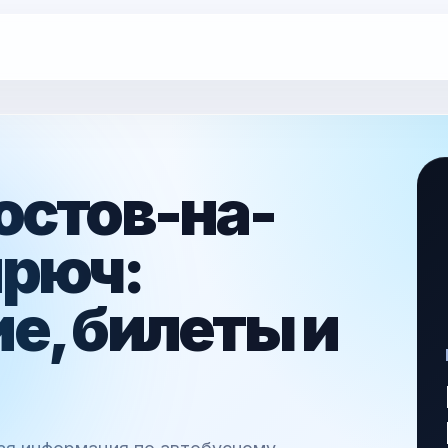
остов-на-
ирюч:
е, билеты и