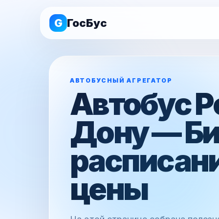
G
ГосБус
АВТОБУСНЫЙ АГРЕГАТОР
Автобус Р
Дону — Б
расписани
цены