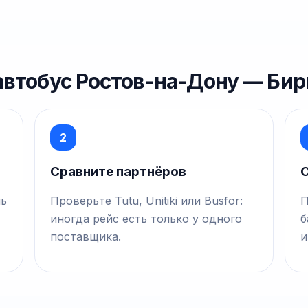
 автобус Ростов-на-Дону — Би
2
Сравните партнёров
О
нь
Проверьте Tutu, Unitiki или Busfor:
П
иногда рейс есть только у одного
б
поставщика.
и