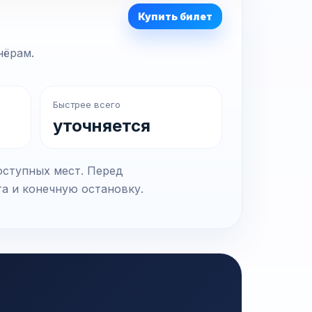
Купить билет
нёрам.
Быстрее всего
уточняется
оступных мест. Перед
та и конечную остановку.