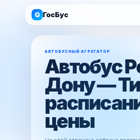
G
ГосБус
АВТОБУСНЫЙ АГРЕГАТОР
Автобус Р
Дону — Т
расписани
цены