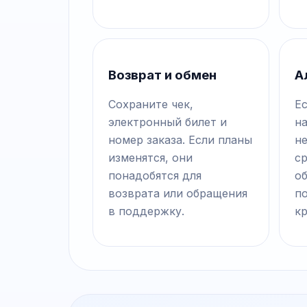
Возврат и обмен
А
Сохраните чек,
Ес
электронный билет и
н
номер заказа. Если планы
не
изменятся, они
с
понадобятся для
о
возврата или обращения
п
в поддержку.
к