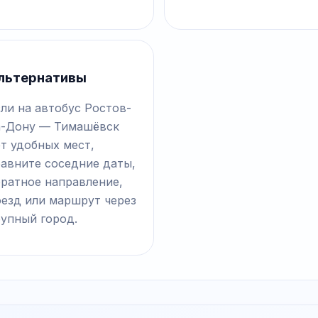
льтернативы
ли на автобус Ростов-
а-Дону — Тимашёвск
т удобных мест,
равните соседние даты,
братное направление,
оезд или маршрут через
рупный город.