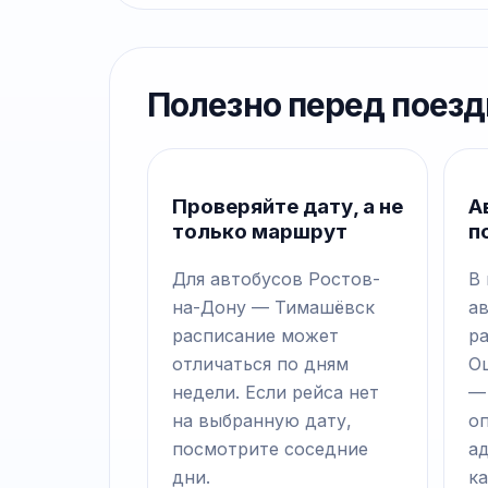
Полезно перед поезд
Проверяйте дату, а не
А
только маршрут
п
Для автобусов Ростов-
В
на-Дону — Тимашёвск
а
расписание может
р
отличаться по дням
О
недели. Если рейса нет
—
на выбранную дату,
о
посмотрите соседние
а
дни.
ка