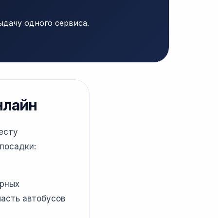
ыдачу одного сервиса.
нлайн
есту
посадки:
ярных
часть автобусов