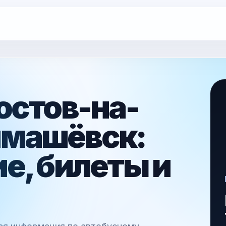
остов-на-
имашёвск:
е, билеты и