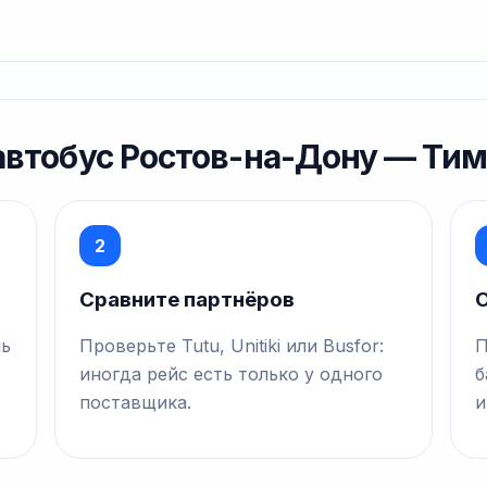
 автобус Ростов-на-Дону — Ти
2
Сравните партнёров
О
нь
Проверьте Tutu, Unitiki или Busfor:
П
иногда рейс есть только у одного
б
поставщика.
и