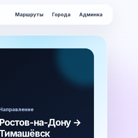
Маршруты
Города
Админка
Направление
Ростов-на-Дону →
Тимашёвск