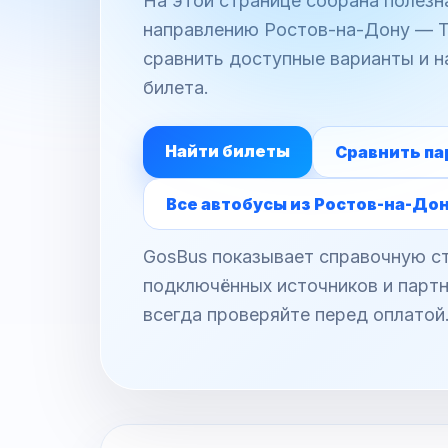
На этой странице собрана полез
направлению Ростов-на-Дону — Ти
сравнить доступные варианты и н
билета.
Найти билеты
Сравнить па
Все автобусы из Ростов-на-До
GosBus показывает справочную ст
подключённых источников и партн
всегда проверяйте перед оплатой