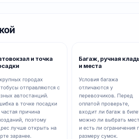
кой
втовокзал и точка
Багаж, ручная клад
осадки
и места
 крупных городах
Условия багажа
втобусы отправляются с
отличаются у
азных автостанций.
перевозчиков. Перед
шибка в точке посадки
оплатой проверьте,
 частая причина
входит ли багаж в биле
позданий, поэтому
можно ли выбрать мес
дрес лучше открыть на
и есть ли ограничения 
рте заранее.
размеру сумок.