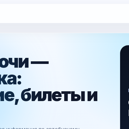
очи —
ка:
е, билеты и