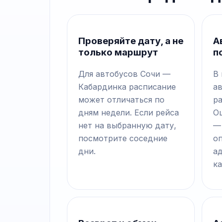
Проверяйте дату, а не
А
только маршрут
п
Для автобусов Сочи —
В
Кабардинка расписание
а
может отличаться по
р
дням недели. Если рейса
О
нет на выбранную дату,
—
посмотрите соседние
о
дни.
а
ка