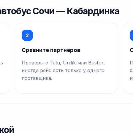
 автобус Сочи — Кабардинка
2
Сравните партнёров
О
нь
Проверьте Tutu, Unitiki или Busfor:
П
иногда рейс есть только у одного
б
поставщика.
и
кой