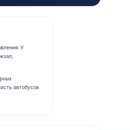
вления. У
кзал,
ярных
часть автобусов