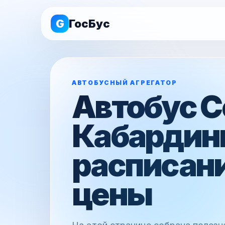
G
ГосБус
АВТОБУСНЫЙ АГРЕГАТОР
Автобус С
Кабардин
расписани
цены