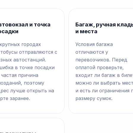
втовокзал и точка
Багаж, ручная клад
осадки
и места
 крупных городах
Условия багажа
втобусы отправляются с
отличаются у
азных автостанций.
перевозчиков. Перед
шибка в точке посадки
оплатой проверьте,
 частая причина
входит ли багаж в биле
позданий, поэтому
можно ли выбрать мес
дрес лучше открыть на
и есть ли ограничения 
рте заранее.
размеру сумок.