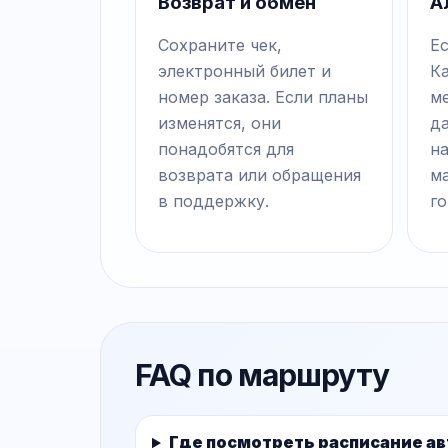
Возврат и обмен
А
Сохраните чек,
Ес
электронный билет и
К
номер заказа. Если планы
ме
изменятся, они
д
понадобятся для
на
возврата или обращения
м
в поддержку.
го
FAQ по маршруту
Где посмотреть расписание ав