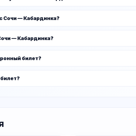
ус Сочи — Кабардинка?
Сочи — Кабардинка?
тронный билет?
 билет?
я