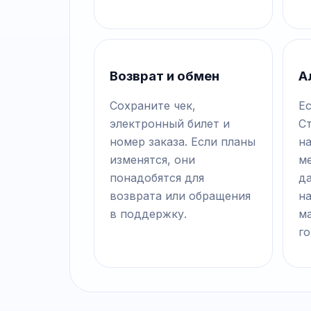
Возврат и обмен
А
Сохраните чек,
Ес
электронный билет и
С
номер заказа. Если планы
н
изменятся, они
ме
понадобятся для
д
возврата или обращения
на
в поддержку.
м
го