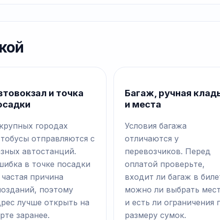
кой
втовокзал и точка
Багаж, ручная клад
осадки
и места
 крупных городах
Условия багажа
втобусы отправляются с
отличаются у
азных автостанций.
перевозчиков. Перед
шибка в точке посадки
оплатой проверьте,
 частая причина
входит ли багаж в биле
позданий, поэтому
можно ли выбрать мес
дрес лучше открыть на
и есть ли ограничения 
рте заранее.
размеру сумок.