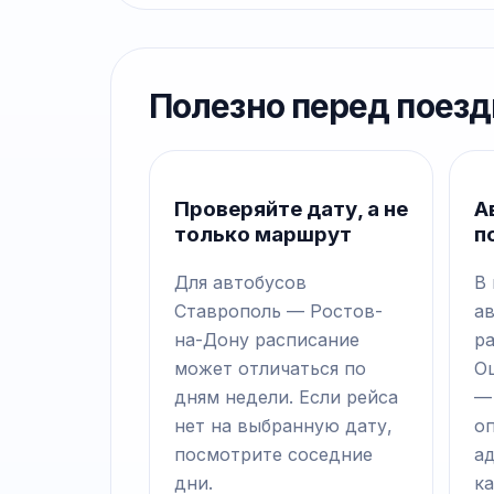
Полезно перед поезд
Проверяйте дату, а не
А
только маршрут
п
Для автобусов
В
Ставрополь — Ростов-
а
на-Дону расписание
р
может отличаться по
О
дням недели. Если рейса
—
нет на выбранную дату,
о
посмотрите соседние
а
дни.
ка