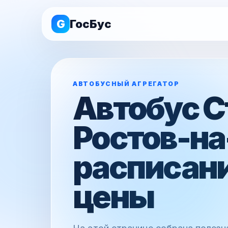
G
ГосБус
АВТОБУСНЫЙ АГРЕГАТОР
Автобус С
Ростов-на
расписани
цены