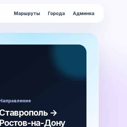
Маршруты
Города
Админка
Направление
Ставрополь →
Ростов-на-Дону