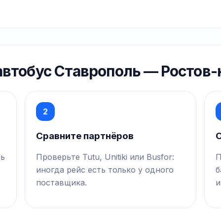
 автобус Ставрополь — Ростов
2
Сравните партнёров
О
нь
Проверьте Tutu, Unitiki или Busfor:
П
иногда рейс есть только у одного
б
поставщика.
и