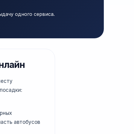
ыдачу одного сервиса.
онлайн
месту
посадки:
ярных
часть автобусов