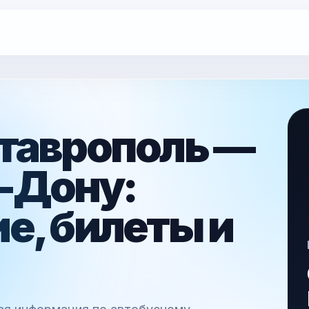
таврополь —
-Дону:
е, билеты и