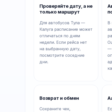
Проверяйте дату, а не
А
только маршрут
п
Для автобусов Тула —
В
Калуга расписание может
а
отличаться по дням
р
недели. Если рейса нет
О
на выбранную дату,
—
посмотрите соседние
о
дни.
а
ка
Возврат и обмен
А
Сохраните чек,
Ес