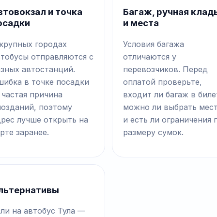
втовокзал и точка
Багаж, ручная клад
осадки
и места
 крупных городах
Условия багажа
втобусы отправляются с
отличаются у
азных автостанций.
перевозчиков. Перед
шибка в точке посадки
оплатой проверьте,
 частая причина
входит ли багаж в биле
позданий, поэтому
можно ли выбрать мес
дрес лучше открыть на
и есть ли ограничения 
рте заранее.
размеру сумок.
льтернативы
ли на автобус Тула —