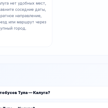
луга нет удобных мест,
равните соседние даты,
братное направление,
оезд или маршрут через
рупный город.
тобусов Тула — Калуга?