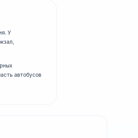
я. У
кзал,
ярных
часть автобусов