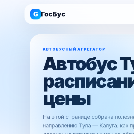
G
ГосБус
АВТОБУСНЫЙ АГРЕГАТОР
Автобус Т
расписани
цены
На этой странице собрана полез
направлению Тула — Калуга: как п