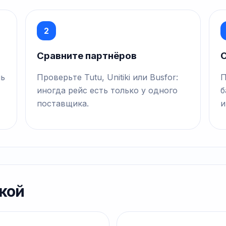
2
Сравните партнёров
О
нь
Проверьте Tutu, Unitiki или Busfor:
П
иногда рейс есть только у одного
б
поставщика.
и
кой