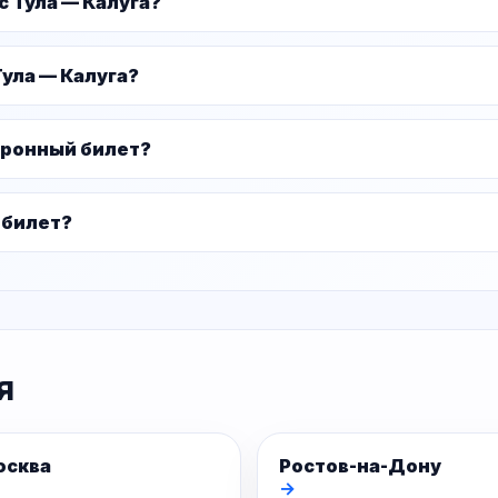
с Тула — Калуга?
ула — Калуга?
тронный билет?
 билет?
я
осква
Ростов-на-Дону
→