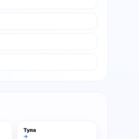
Тула
→