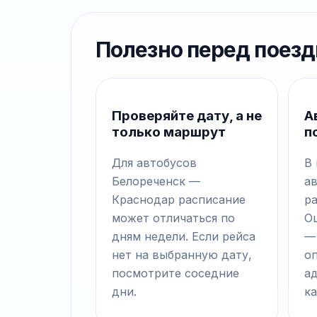
Полезно перед поезд
Проверяйте дату, а не
А
только маршрут
п
Для автобусов
В
Белореченск —
а
Краснодар расписание
р
может отличаться по
О
дням недели. Если рейса
—
нет на выбранную дату,
о
посмотрите соседние
а
дни.
ка