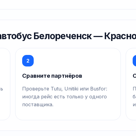
 автобус Белореченск — Красн
2
Сравните партнёров
О
нь
Проверьте Tutu, Unitiki или Busfor:
П
иногда рейс есть только у одного
б
поставщика.
и