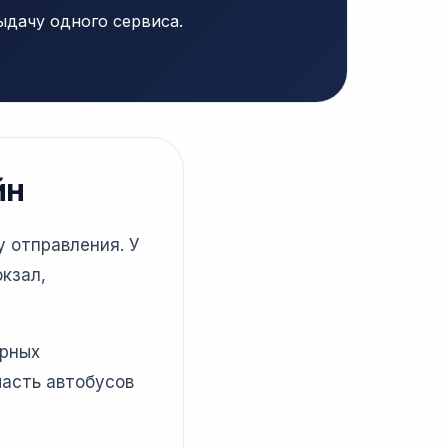
ыдачу одного сервиса.
йн
у отправления. У
кзал,
ярных
часть автобусов