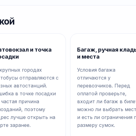
кой
втовокзал и точка
Багаж, ручная клад
осадки
и места
 крупных городах
Условия багажа
втобусы отправляются с
отличаются у
азных автостанций.
перевозчиков. Перед
шибка в точке посадки
оплатой проверьте,
 частая причина
входит ли багаж в биле
позданий, поэтому
можно ли выбрать мес
дрес лучше открыть на
и есть ли ограничения 
рте заранее.
размеру сумок.