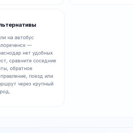
льтернативы
ли на автобус
елореченск —
раснодар нет удобных
ст, сравните соседние
аты, обратное
правление, поезд или
аршрут через крупный
род.