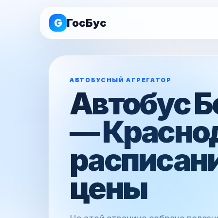
G
ГосБус
АВТОБУСНЫЙ АГРЕГАТОР
Автобус Б
— Красно
расписани
цены