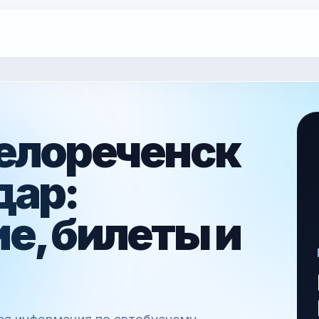
елореченск
дар:
е, билеты и