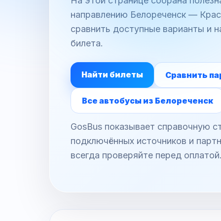
На этой странице собрана полез
направлению Белореченск — Красн
сравнить доступные варианты и н
билета.
Найти билеты
Сравнить па
Все автобусы из Белореченск
GosBus показывает справочную ст
подключённых источников и партн
всегда проверяйте перед оплатой