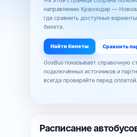
На этой странице собрана полез
направлению Краснодар — Новоал
где сравнить доступные варианты
билета.
Найти билеты
Сравнить па
GosBus показывает справочную ст
подключённых источников и партн
всегда проверяйте перед оплатой
Расписание автобусо