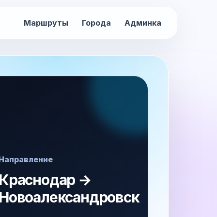
Маршруты
Города
Админка
Направление
Краснодар →
Новоалександровск