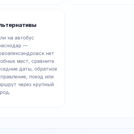
льтернативы
ли на автобус
раснодар —
овоалександровск нет
добных мест, сравните
оседние даты, обратное
правление, поезд или
аршрут через крупный
род.