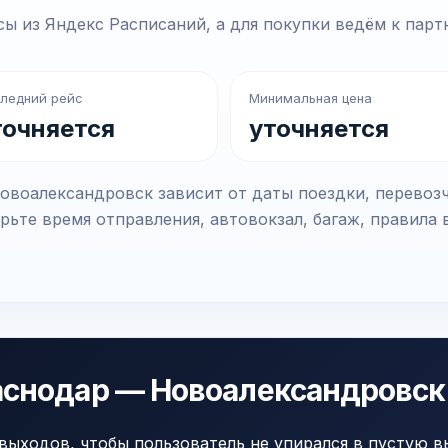
ы из Яндекс Расписаний, а для покупки ведём к парт
ледний рейс
Минимальная цена
точняется
уточняется
воалександровск зависит от даты поездки, перевозч
рьте время отправления, автовокзал, багаж, правила 
раснодар — Новоалександровск
выходов, чтобы пользователь не упирался в пустую в