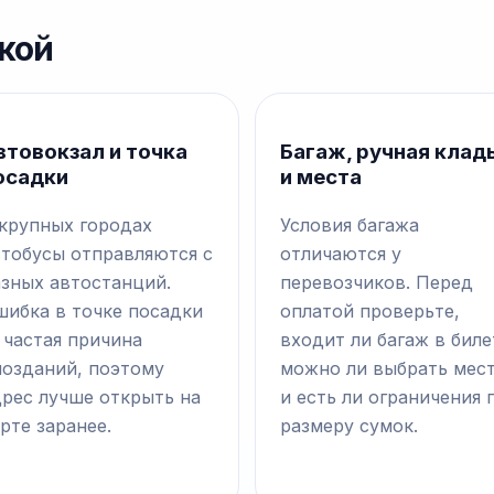
кой
втовокзал и точка
Багаж, ручная клад
осадки
и места
 крупных городах
Условия багажа
втобусы отправляются с
отличаются у
азных автостанций.
перевозчиков. Перед
шибка в точке посадки
оплатой проверьте,
 частая причина
входит ли багаж в биле
позданий, поэтому
можно ли выбрать мес
дрес лучше открыть на
и есть ли ограничения 
рте заранее.
размеру сумок.