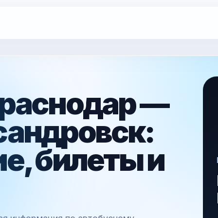
Краснодар —
сандровск:
е, билеты и