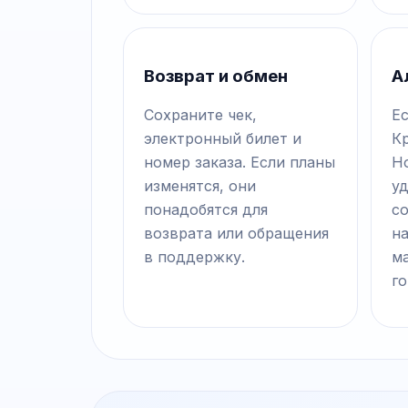
Возврат и обмен
А
Сохраните чек,
Ес
электронный билет и
К
номер заказа. Если планы
Н
изменятся, они
у
понадобятся для
с
возврата или обращения
на
в поддержку.
м
го