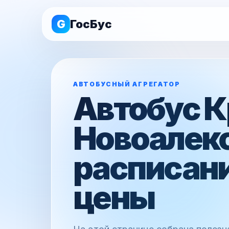
G
ГосБус
АВТОБУСНЫЙ АГРЕГАТОР
Автобус 
Новоалек
расписани
цены