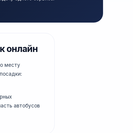
к онлайн
по месту
посадки:
ярных
часть автобусов