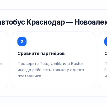
 автобус Краснодар — Новоале
2
Сравните партнёров
О
нь
Проверьте Tutu, Unitiki или Busfor:
П
иногда рейс есть только у одного
б
поставщика.
и