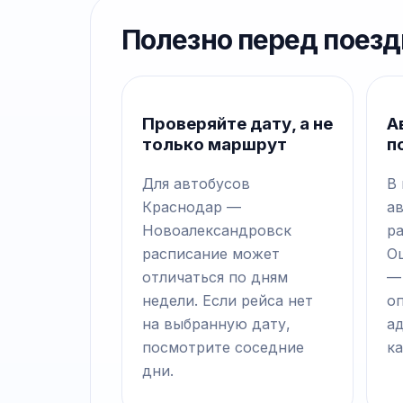
Полезно перед поезд
Проверяйте дату, а не
А
только маршрут
п
Для автобусов
В
Краснодар —
а
Новоалександровск
р
расписание может
О
отличаться по дням
—
недели. Если рейса нет
о
на выбранную дату,
а
посмотрите соседние
ка
дни.