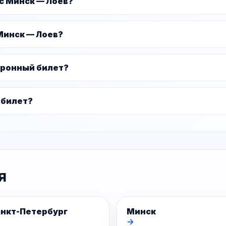
ус Минск — Лоев?
Минск — Лоев?
тронный билет?
 билет?
я
нкт-Петербург
Минск
→