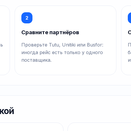
2
Сравните партнёров
О
нь
Проверьте Tutu, Unitiki или Busfor:
П
иногда рейс есть только у одного
б
поставщика.
и
кой