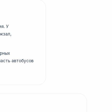
я. У
кзал,
ярных
часть автобусов