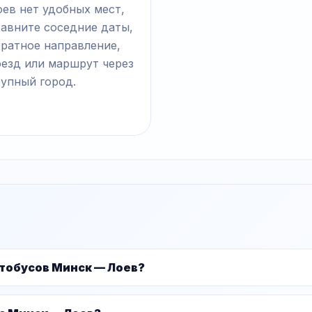
ев нет удобных мест,
равните соседние даты,
братное направление,
оезд или маршрут через
рупный город.
тобусов Минск — Лоев?