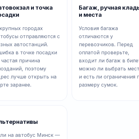
втовокзал и точка
Багаж, ручная клад
осадки
и места
 крупных городах
Условия багажа
втобусы отправляются с
отличаются у
азных автостанций.
перевозчиков. Перед
шибка в точке посадки
оплатой проверьте,
 частая причина
входит ли багаж в биле
позданий, поэтому
можно ли выбрать мес
дрес лучше открыть на
и есть ли ограничения 
рте заранее.
размеру сумок.
льтернативы
сли на автобус Минск —