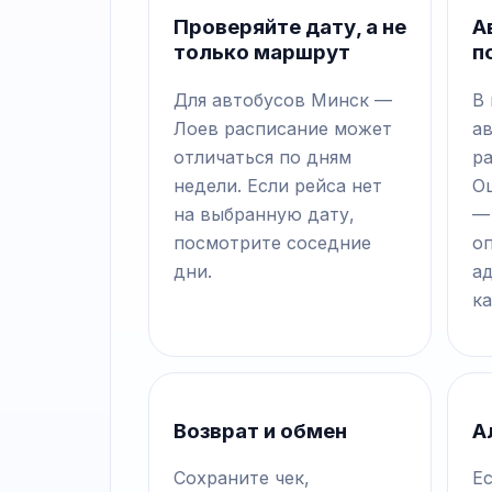
Проверяйте дату, а не
А
только маршрут
п
Для автобусов Минск —
В
Лоев расписание может
а
отличаться по дням
р
недели. Если рейса нет
О
на выбранную дату,
—
посмотрите соседние
о
дни.
а
ка
Возврат и обмен
А
Сохраните чек,
Е