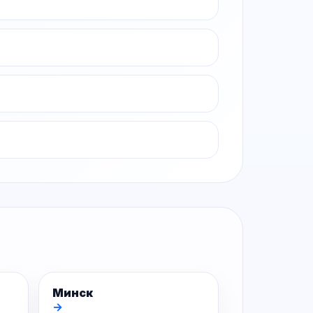
Минск
→