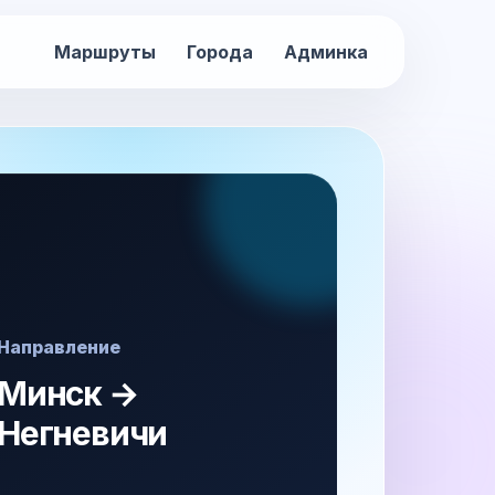
Маршруты
Города
Админка
Направление
Минск →
Негневичи