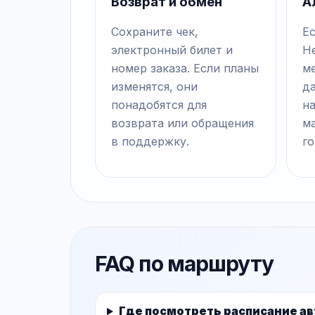
Возврат и обмен
А
Сохраните чек,
Е
электронный билет и
Н
номер заказа. Если планы
ме
изменятся, они
д
понадобятся для
на
возврата или обращения
м
в поддержку.
го
FAQ по маршруту
Где посмотреть расписание ав