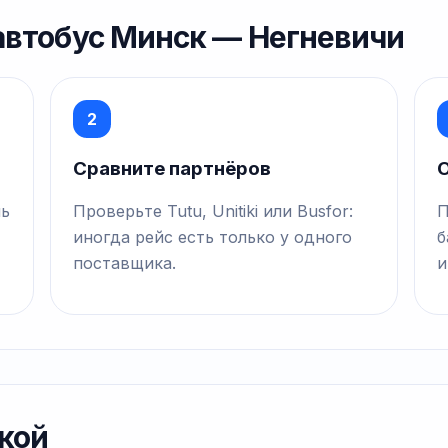
 автобус Минск — Негневичи
2
Сравните партнёров
О
нь
Проверьте Tutu, Unitiki или Busfor:
П
иногда рейс есть только у одного
б
поставщика.
и
кой