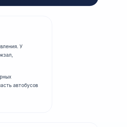
вления. У
кзал,
ярных
часть автобусов