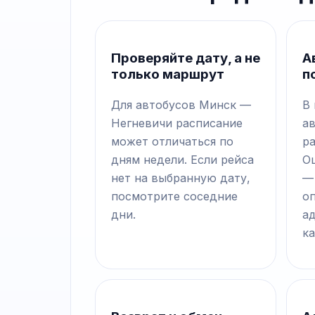
Проверяйте дату, а не
А
только маршрут
п
Для автобусов Минск —
В
Негневичи расписание
а
может отличаться по
р
дням недели. Если рейса
О
нет на выбранную дату,
—
посмотрите соседние
о
дни.
а
ка