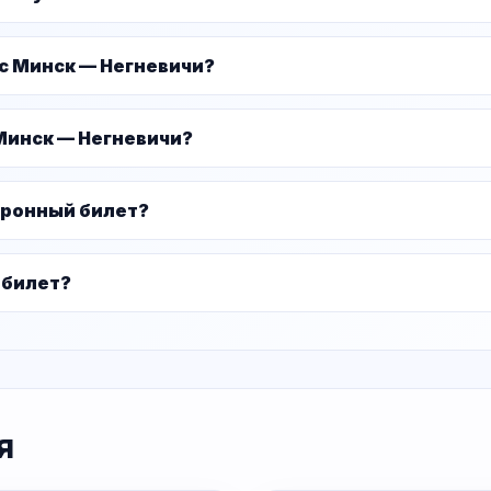
ус Минск — Негневичи?
Минск — Негневичи?
тронный билет?
 билет?
я