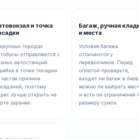
втовокзал и точка
Багаж, ручная клад
осадки
и места
 крупных городах
Условия багажа
втобусы отправляются с
отличаются у
азных автостанций.
перевозчиков. Перед
шибка в точке посадки
оплатой проверьте,
 частая причина
входит ли багаж в биле
позданий, поэтому
можно ли выбрать мес
дрес лучше открыть на
и есть ли ограничения 
рте заранее.
размеру сумок.