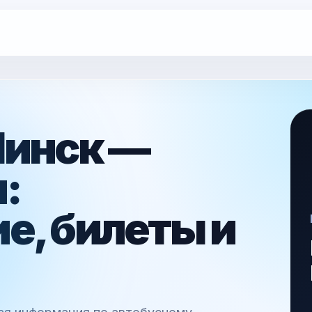
Минск —
:
е, билеты и