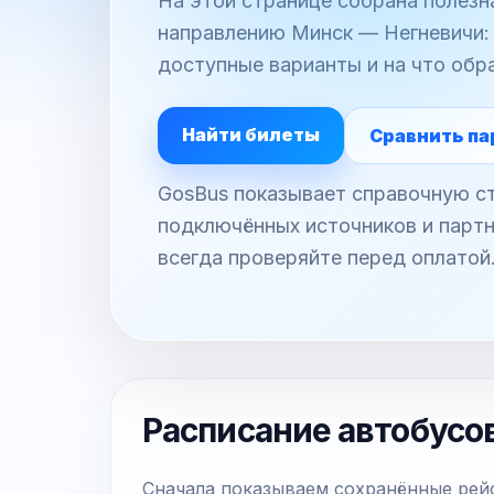
На этой странице собрана полез
направлению Минск — Негневичи: 
доступные варианты и на что обр
Найти билеты
Сравнить па
GosBus показывает справочную ст
подключённых источников и партн
всегда проверяйте перед оплатой
Расписание автобусо
Сначала показываем сохранённые рейс