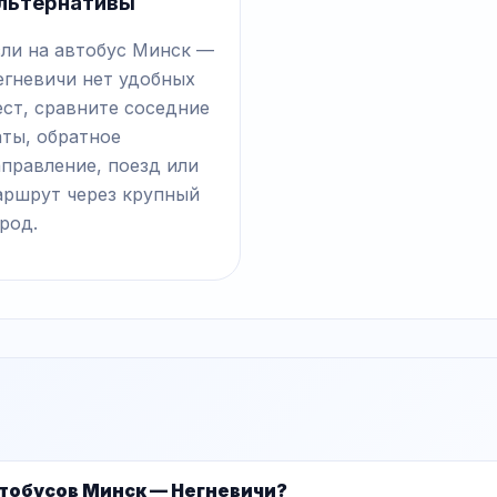
льтернативы
сли на автобус Минск —
егневичи нет удобных
ст, сравните соседние
аты, обратное
правление, поезд или
аршрут через крупный
род.
тобусов Минск — Негневичи?