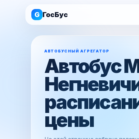
G
ГосБус
АВТОБУСНЫЙ АГРЕГАТОР
Автобус 
Негневичи
расписани
цены