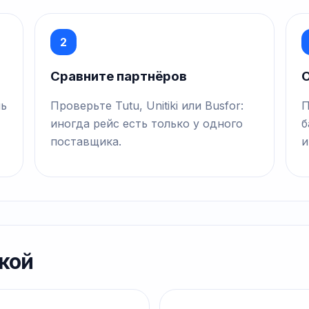
2
Сравните партнёров
О
нь
Проверьте Tutu, Unitiki или Busfor:
П
иногда рейс есть только у одного
б
поставщика.
и
кой