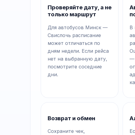
Проверяйте дату, а не
А
только маршрут
п
Для автобусов Минск —
В
Свислочь расписание
а
может отличаться по
р
дням недели. Если рейса
О
нет на выбранную дату,
—
посмотрите соседние
о
дни.
а
ка
Возврат и обмен
А
Сохраните чек,
Е