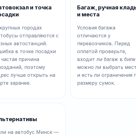
втовокзал и точка
Багаж, ручная клад
осадки
и места
 крупных городах
Условия багажа
втобусы отправляются с
отличаются у
азных автостанций.
перевозчиков. Перед
шибка в точке посадки
оплатой проверьте,
 частая причина
входит ли багаж в биле
позданий, поэтому
можно ли выбрать мес
дрес лучше открыть на
и есть ли ограничения 
рте заранее.
размеру сумок.
льтернативы
сли на автобус Минск —