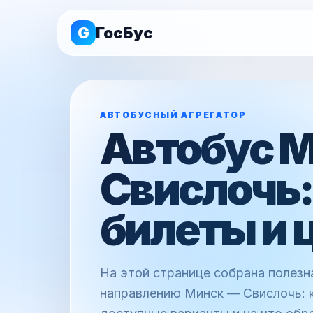
G
ГосБус
АВТОБУСНЫЙ АГРЕГАТОР
Автобус 
Свислочь:
билеты и 
На этой странице собрана полез
направлению Минск — Свислочь: к