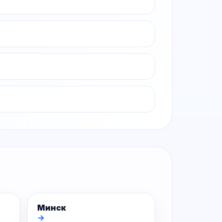
Минск
→