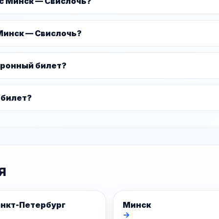
ус Минск — Свислочь?
Минск — Свислочь?
тронный билет?
 билет?
я
нкт-Петербург
Минск
→