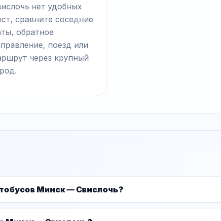
вислочь нет удобных
ст, сравните соседние
аты, обратное
правление, поезд или
аршрут через крупный
род.
втобусов Минск — Свислочь?