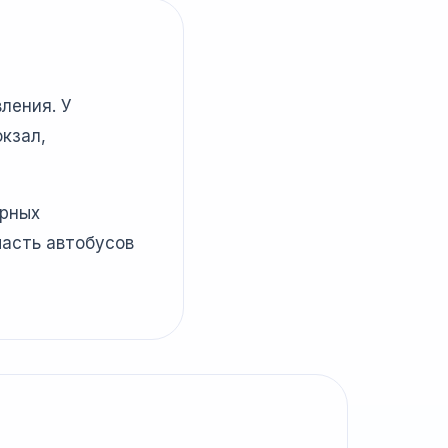
ления. У
кзал,
ярных
часть автобусов