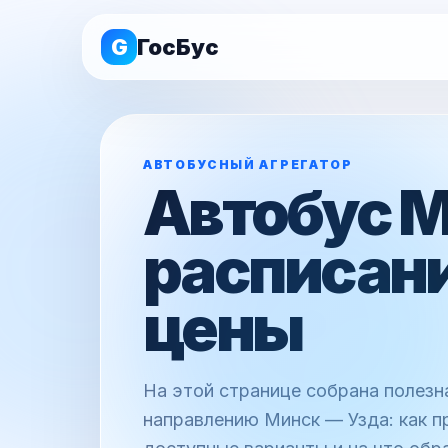
G
ГосБус
АВТОБУСНЫЙ АГРЕГАТОР
Автобус М
расписани
цены
На этой странице собрана полез
направлению Минск — Узда: как п