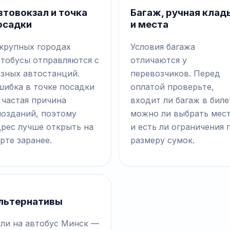
втовокзал и точка
Багаж, ручная клад
осадки
и места
 крупных городах
Условия багажа
втобусы отправляются с
отличаются у
азных автостанций.
перевозчиков. Перед
шибка в точке посадки
оплатой проверьте,
 частая причина
входит ли багаж в биле
позданий, поэтому
можно ли выбрать мес
дрес лучше открыть на
и есть ли ограничения 
рте заранее.
размеру сумок.
льтернативы
сли на автобус Минск —