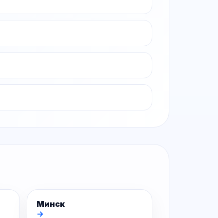
Минск
→