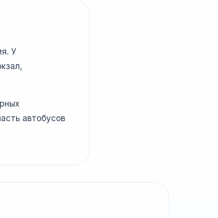
я. У
кзал,
ярных
часть автобусов