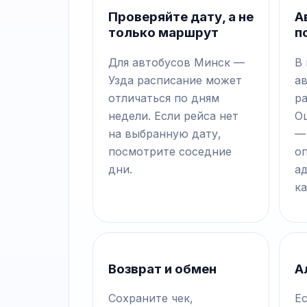
Проверяйте дату, а не
А
только маршрут
п
Для автобусов Минск —
В
Узда расписание может
а
отличаться по дням
р
недели. Если рейса нет
О
на выбранную дату,
—
посмотрите соседние
о
дни.
а
ка
Возврат и обмен
А
Сохраните чек,
Е