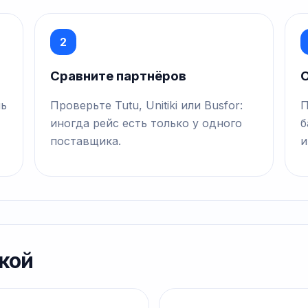
2
Сравните партнёров
О
нь
Проверьте Tutu, Unitiki или Busfor:
П
иногда рейс есть только у одного
б
поставщика.
и
кой