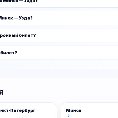
с Минск — Узда?
Минск — Узда?
тронный билет?
 билет?
я
нкт-Петербург
Минск
→