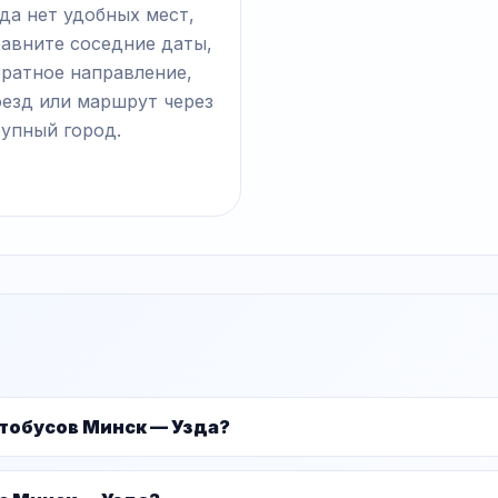
да нет удобных мест,
равните соседние даты,
братное направление,
оезд или маршрут через
рупный город.
тобусов Минск — Узда?